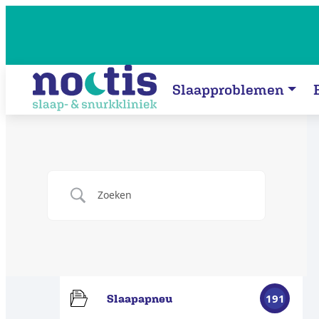
Slaapproblemen
191
Slaapapneu