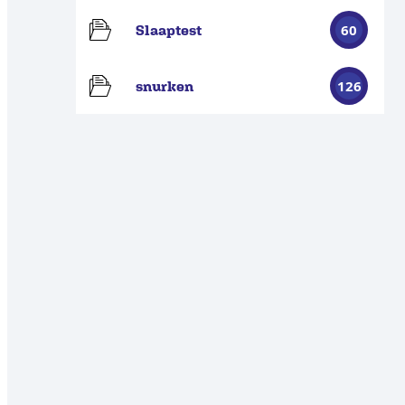
60
Slaaptest
126
snurken