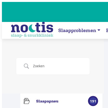
Slaapproblemen
191
Slaapapneu