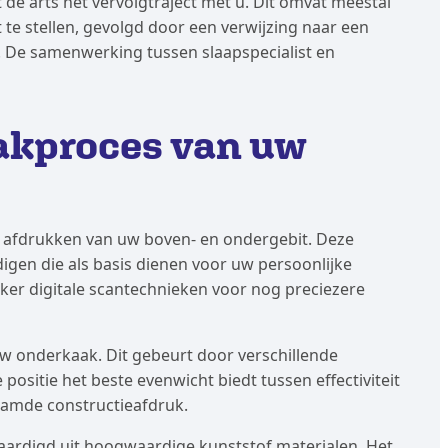
de arts het vervolgtraject met u. Dit omvat meestal
e stellen, gevolgd door een verwijzing naar een
. De samenwerking tussen slaapspecialist en
aakproces van uw
afdrukken van uw boven- en ondergebit. Deze
gen die als basis dienen voor uw persoonlijke
ker digitale scantechnieken voor nog preciezere
uw onderkaak. Dit gebeurt door verschillende
positie het beste evenwicht biedt tussen effectiviteit
aamde constructieafdruk.
aardigd uit hoogwaardige kunststof materialen. Het