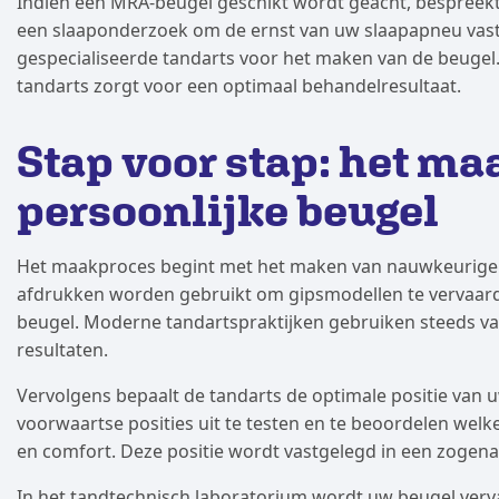
Indien een MRA-beugel geschikt wordt geacht, bespreekt 
een slaaponderzoek om de ernst van uw slaapapneu vast t
gespecialiseerde tandarts voor het maken van de beugel
tandarts zorgt voor een optimaal behandelresultaat.
Stap voor stap: het m
persoonlijke beugel
Het maakproces begint met het maken van nauwkeurige 
afdrukken worden gebruikt om gipsmodellen te vervaardi
beugel. Moderne tandartspraktijken gebruiken steeds va
resultaten.
Vervolgens bepaalt de tandarts de optimale positie van 
voorwaartse posities uit te testen en te beoordelen welke 
en comfort. Deze positie wordt vastgelegd in een zogen
In het tandtechnisch laboratorium wordt uw beugel verv