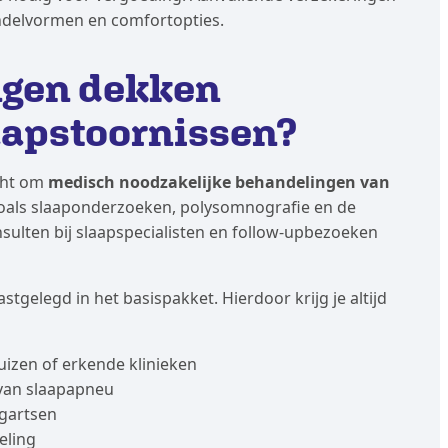
ndelvormen en comfortopties.
ngen dekken
aapstoornissen?
icht om
medisch noodzakelijke behandelingen van
zoals slaaponderzoeken, polysomnografie en de
ulten bij slaapspecialisten en follow-upbezoeken
stgelegd in het basispakket. Hierdoor krijg je altijd
uizen of erkende klinieken
van slaapapneu
ngartsen
eling