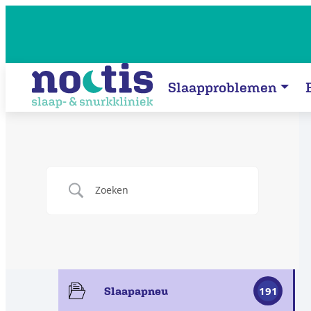
Slaapproblemen
191
Slaapapneu