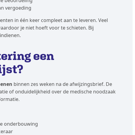
he beoordeling
van vergoeding
enten in één keer compleet aan te leveren. Veel
ardoor je niet hoeft voor te schieten. Bij
indienen.
kering een
jst?
ienen
binnen zes weken na de afwijzingsbrief. De
tie of onduidelijkheid over de medische noodzaak
formatie.
che onderbouwing
keraar