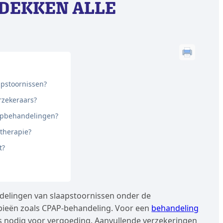
DEKKEN ALLE
apstoornissen?
erzekeraars?
apbehandelingen?
ptherapie?
t?
elingen van slaapstoornissen onder de
apieën zoals CPAP-behandeling. Voor een
behandeling
rts nodig voor vergoeding. Aanvullende verzekeringen