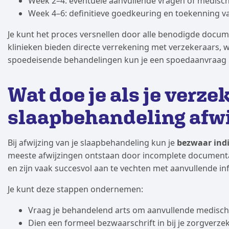
Week 2–4: eventuele aanvullende vragen of medisc
Week 4–6: definitieve goedkeuring en toekenning 
Je kunt het proces versnellen door alle benodigde docum
klinieken bieden directe verrekening met verzekeraars, wa
spoedeisende behandelingen kun je een spoedaanvraag 
Wat doe je als je verze
slaapbehandeling afwi
Bij afwijzing van je slaapbehandeling kun je
bezwaar ind
meeste afwijzingen ontstaan door incomplete documenta
en zijn vaak succesvol aan te vechten met aanvullende in
Je kunt deze stappen ondernemen:
Vraag je behandelend arts om aanvullende medis
Dien een formeel bezwaarschrift in bij je zorgverze