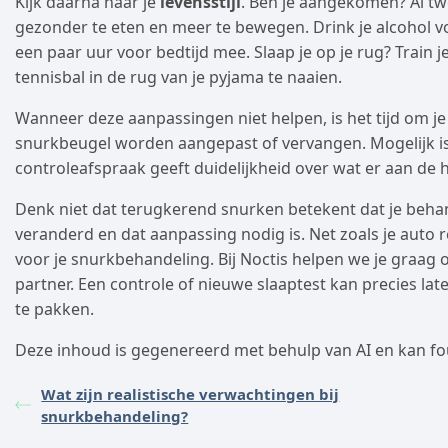
Kijk daarna naar je
levensstijl
. Ben je aangekomen? Al twe
gezonder te eten en meer te bewegen. Drink je alcohol vo
een paar uur voor bedtijd mee. Slaap je op je rug? Train j
tennisbal in de rug van je pyjama te naaien.
Wanneer deze aanpassingen niet helpen, is het tijd om je
snurkbeugel worden aangepast of vervangen. Mogelijk is e
controleafspraak geeft duidelijkheid over wat er aan de 
Denk niet dat terugkerend snurken betekent dat je behande
veranderd en dat aanpassing nodig is. Net zoals je auto
voor je snurkbehandeling. Bij Noctis helpen we je graag o
partner. Een controle of nieuwe slaaptest kan precies la
te pakken.
Deze inhoud is gegenereerd met behulp van AI en kan fo
Wat zijn realistische verwachtingen bij
snurkbehandeling?