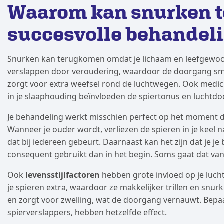
Waarom kan snurken 
succesvolle behandel
Snurken kan terugkomen omdat je lichaam en leefgewoon
verslappen door veroudering, waardoor de doorgang smal
zorgt voor extra weefsel rond de luchtwegen. Ook medici
in je slaaphouding beïnvloeden de spiertonus en luchtd
Je behandeling werkt misschien perfect op het moment dat 
Wanneer je ouder wordt, verliezen de spieren in je keel n
dat bij iedereen gebeurt. Daarnaast kan het zijn dat je j
consequent gebruikt dan in het begin. Soms gaat dat vanz
Ook
levensstijlfactoren
hebben grote invloed op je luch
je spieren extra, waardoor ze makkelijker trillen en snu
en zorgt voor zwelling, wat de doorgang vernauwt. Bepaa
spierverslappers, hebben hetzelfde effect.