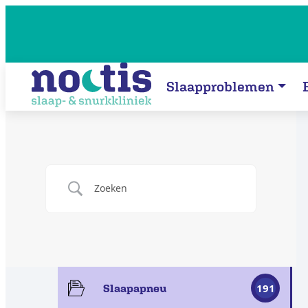
Slaapproblemen
191
Slaapapneu