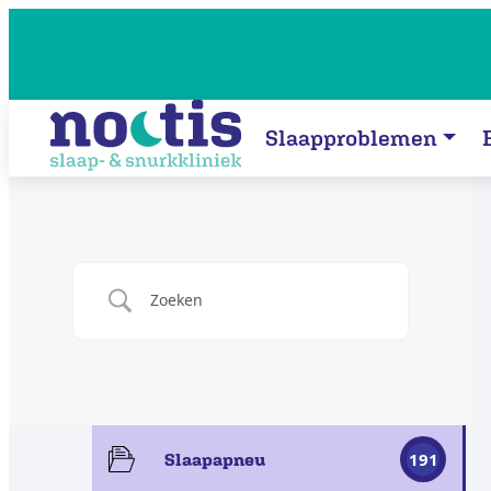
Slaapproblemen
191
Slaapapneu