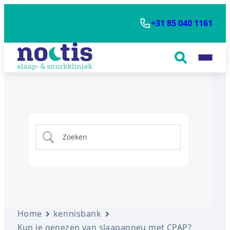
+31 85 040 1161
Home
kennisbank
Kun je genezen van slaapapneu met CPAP?