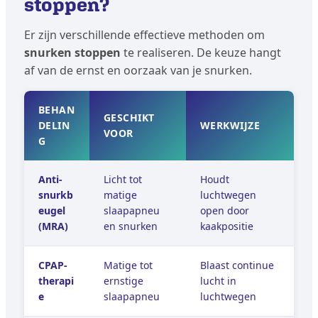
stoppen?
Er zijn verschillende effectieve methoden om
snurken stoppen
te realiseren. De keuze hangt
af van de ernst en oorzaak van je snurken.
BEHAN
GESCHIKT
DELIN
WERKWIJZE
VOOR
G
Anti-
Licht tot
Houdt
snurkb
matige
luchtwegen
eugel
slaapapneu
open door
(MRA)
en snurken
kaakpositie
CPAP-
Matige tot
Blaast continue
therapi
ernstige
lucht in
e
slaapapneu
luchtwegen