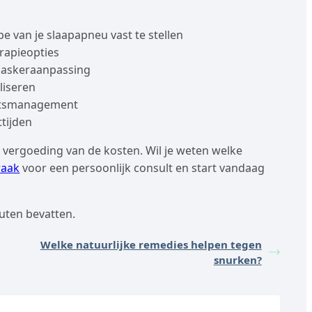
e van je slaapapneu vast te stellen
rapieopties
maskeraanpassing
liseren
chtsmanagement
ttijden
r vergoeding van de kosten. Wil je weten welke
raak
voor een persoonlijk consult en start vandaag
uten bevatten.
Welke natuurlijke remedies helpen tegen
snurken?