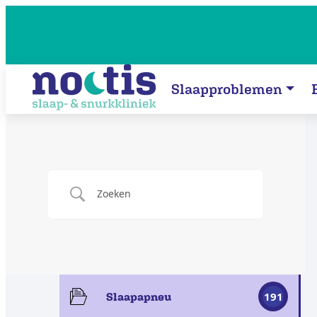
Slaapproblemen
191
Slaapapneu