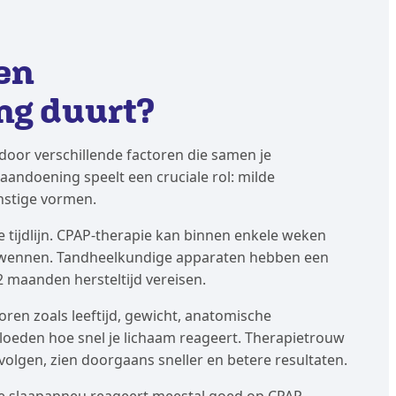
en
ng duurt?
oor verschillende factoren die samen je
aandoening speelt een cruciale rol: milde
nstige vormen.
e tijdlijn. CPAP-therapie kan binnen enkele weken
e wennen. Tandheelkundige apparaten hebben een
12 maanden hersteltijd vereisen.
ren zoals leeftijd, gewicht, anatomische
eden hoe snel je lichaam reageert. Therapietrouw
volgen, zien doorgaans sneller en betere resultaten.
ve slaapapneu reageert meestal goed op CPAP-